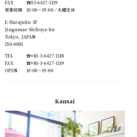
FAX
☎︎03-6427-1119
営業時間
10:00～19:00／火曜定休
E-Harajuku 3F
Jingumae Shibuya-ku
Tokyo, JAPAN
150-0001
TEL
☎︎+81-3-6427-1118
FAX
☎︎+81-3-6427-1119
OPEN
10:00〜19:00
Kansai