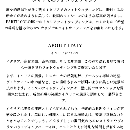
歴史的建造物が多く残るイタリアでのフォトウェディングは、撮影する場
所全てが絵のように美しく、映画のワンシーンのような写真が残せます。
EARTH COLORSでのイタリアフォトウェディングは、おふたりのご希望
の場所を組み合わせてオリジナルフォトウェディングをお創りいたします。
ABOUT ITALY
イタリアについて
イタリア、美食の国、芸術の国、そして愛の国。この魅力溢れる地で贅沢
な一瞬を刻むフォトウェディングをご提案いたします。
まず、イタリアの風景。トスカーナの丘陵地帯、アマルフィ海岸の絶壁、
ヴェネツィアの水の都など、どの場所もまるで絵画のように美しい光景が
広がります。ここでのフォトウェディングは、歴史的でロマンチックな雰
囲気に包まれ、新郎新婦の笑顔がイタリアの風景と調和して一層輝きま
す。
イタリアは美食の宝庫としても知られており、伝統的な料理やワインが五
感を満たします。美味しい料理と共に迎える結婚式は、贅沢で幸福なひと
ときとなることでしょう。イタリアらしい雰囲気のあるレストランやヴィ
ラでのウェディングパーティは、ゲストとともに特別な瞬間を共有する絶