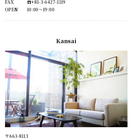
FAX
☎︎+81-3-6427-1119
OPEN
10:00〜19:00
Kansai
〒663-8113