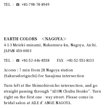
​TEL : ☎︎: +81-798-78-8949
EARTH COLORS ＜NAGOYA＞
4-1-3 Meieki-minami, Nakamura-ku, Nagoya, Aichi,
JAPAN 450-0003
​TEL : ☎︎: +81-52-446-8558 FAX :+81-52-551-8133
Access：7 min from JR Nagoya station
(Sakuradoriguchi) for Sasajima intersection
Turn left at the Shimohiroicho intersection, and go
straight passing through “AEON Chubu Honko”. Turn
right on the first one‐way street. Please come in
bridal salon at AILE d’ ANGE NAGOYA.