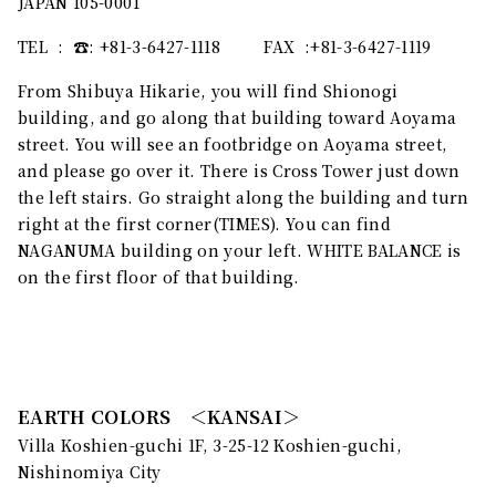
JAPAN 105-0001
TEL : ☎︎: +81-3-6427-1118 FAX :+81-3-6427-1119
From Shibuya Hikarie, you will find Shionogi
building, and go along that building toward Aoyama
street. You will see an footbridge on Aoyama street,
and please go over it. There is Cross Tower just down
the left stairs. Go straight along the building and turn
right at the first corner(TIMES). You can find
NAGANUMA building on your left. WHITE BALANCE is
on the first floor of that building.
EARTH COLORS ＜KANSAI＞
Villa Koshien-guchi 1F, 3-25-12 Koshien-guchi,
Nishinomiya City