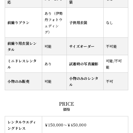
応
装
あり（伊勢
丹フォトウ
前撮りプラン
子供用衣装
なし
ェディン
グ）
前撮り用衣装レン
可能
サイズオーダー
不可能
タル
ミニドレスレンタ
可能/不可
あり
試着時の写真撮影
ル
能
小物のみのレンタ
小物のみ販売
可能
不可
ル
価格
レンタルウエディ
￥150,000～￥650,000
ングドレス