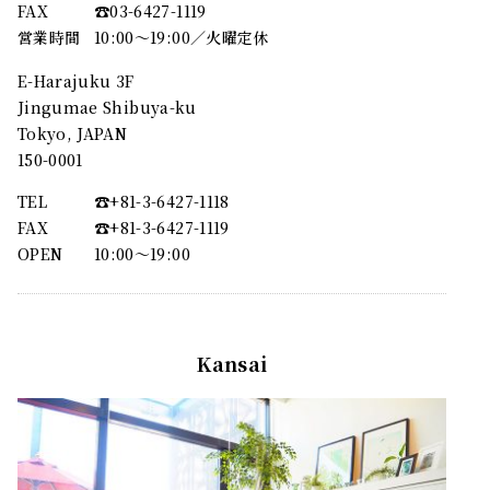
FAX
☎︎03-6427-1119
営業時間
10:00～19:00／火曜定休
E-Harajuku 3F
Jingumae Shibuya-ku
Tokyo, JAPAN
150-0001
TEL
☎︎+81-3-6427-1118
FAX
☎︎+81-3-6427-1119
OPEN
10:00〜19:00
Kansai