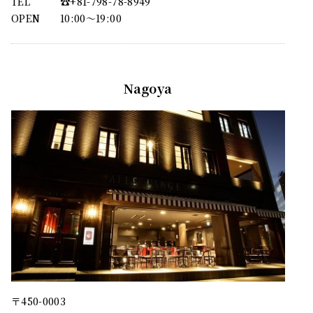
TEL
☎︎+81-798-78-8949
OPEN
10:00〜19:00
Nagoya
〒450-0003