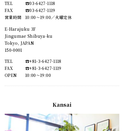
TEL
☎︎03-6427-1118
FAX
☎︎03-6427-1119
営業時間
10:00～19:00／火曜定休
E-Harajuku 3F
Jingumae Shibuya-ku
Tokyo, JAPAN
150-0001
TEL
☎︎+81-3-6427-1118
FAX
☎︎+81-3-6427-1119
OPEN
10:00〜19:00
Kansai