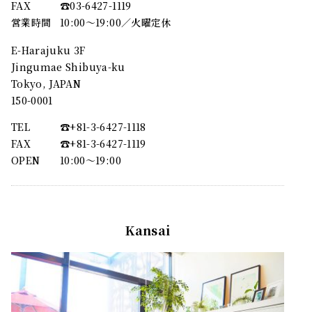
FAX
☎︎03-6427-1119
営業時間
10:00～19:00／火曜定休
E-Harajuku 3F
Jingumae Shibuya-ku
Tokyo, JAPAN
150-0001
TEL
☎︎+81-3-6427-1118
FAX
☎︎+81-3-6427-1119
OPEN
10:00〜19:00
Kansai