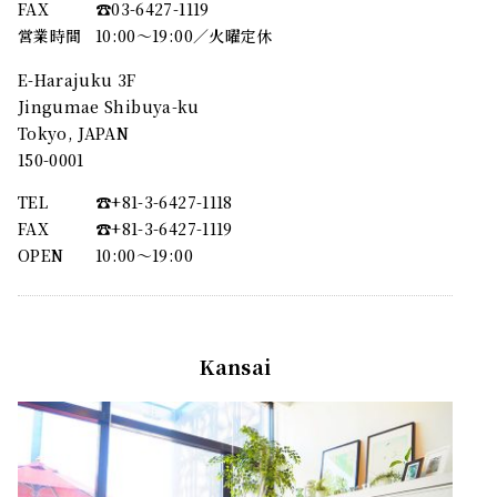
FAX
☎︎03-6427-1119
営業時間
10:00～19:00／火曜定休
E-Harajuku 3F
Jingumae Shibuya-ku
Tokyo, JAPAN
150-0001
TEL
☎︎+81-3-6427-1118
FAX
☎︎+81-3-6427-1119
OPEN
10:00〜19:00
Kansai