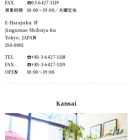
FAX
☎︎03-6427-1119
営業時間
10:00～19:00／火曜定休
E-Harajuku 3F
Jingumae Shibuya-ku
Tokyo, JAPAN
150-0001
TEL
☎︎+81-3-6427-1118
FAX
☎︎+81-3-6427-1119
OPEN
10:00〜19:00
Kansai