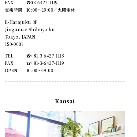
FAX
☎︎03-6427-1119
営業時間
10:00～19:00／火曜定休
E-Harajuku 3F
Jingumae Shibuya-ku
Tokyo, JAPAN
150-0001
TEL
☎︎+81-3-6427-1118
FAX
☎︎+81-3-6427-1119
OPEN
10:00〜19:00
Kansai