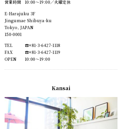
営業時間
10:00～19:00／火曜定休
E-Harajuku 3F
Jingumae Shibuya-ku
Tokyo, JAPAN
150-0001
TEL
☎︎+81-3-6427-1118
FAX
☎︎+81-3-6427-1119
OPEN
10:00〜19:00
Kansai