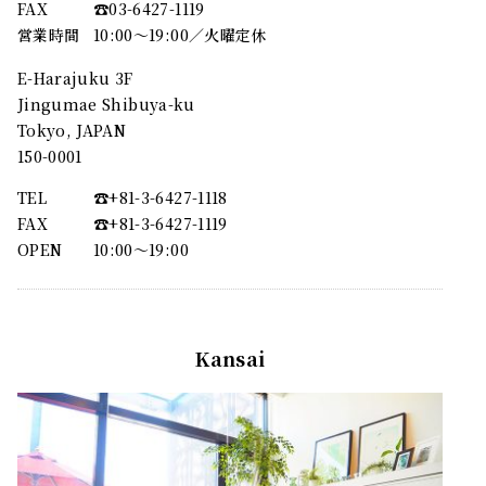
FAX
☎︎03-6427-1119
営業時間
10:00～19:00／火曜定休
E-Harajuku 3F
Jingumae Shibuya-ku
Tokyo, JAPAN
150-0001
TEL
☎︎+81-3-6427-1118
FAX
☎︎+81-3-6427-1119
OPEN
10:00〜19:00
Kansai