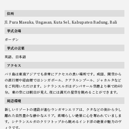
住所
Jl. Pura Masuka, Ungasan, Kuta Sel., Kabupaten Badung, Bali
挙式会場
ガーデン
挙式の言葉
英語、日本語
アクセス
バリ島は東南アジアでも非常にアクセスの良い場所です。成田、関空から
の直行便や経由便ではシンガポール、クアラルンプール、ジャカルタなど
をご利用いただけます。シナランスルガはデンパサール空港より車で約40
分。東の空には朝日が見え､夜には満天の星空を眺めることができます。
周辺環境
新しいリゾートの建設が進むウンガサンエリアは、クタなどの街から少し
離れた自然豊かな静かなエリア。素晴らしい絶景に心を奪われていましま
す。シナランスルガのクリフトップから眺めるインド洋の絶景が魅力のヴ
ィラです。