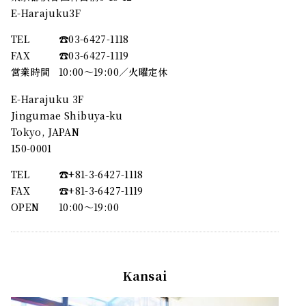
E-Harajuku3F
TEL
☎︎03-6427-1118
FAX
☎︎03-6427-1119
営業時間
10:00～19:00／火曜定休
E-Harajuku 3F
Jingumae Shibuya-ku
Tokyo, JAPAN
150-0001
TEL
☎︎+81-3-6427-1118
FAX
☎︎+81-3-6427-1119
OPEN
10:00〜19:00
Kansai