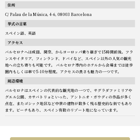
住所
C/ Palau de la Música, 4-6, 08003 Barcelona
挙式の言葉
スペイン語、英語
アクセス
バルセロナへは成田、関空、からヨーロッパ乗り継ぎで15時間前後。フラ
ンスやイタリア、フィンランド、ドバイなど、スペイン以外の人気の観光
地への立ち寄りも可能です。 バルセロナ市内のホテルから会場までは徒歩
圏内もしくは車で5-10分程度。アクセスの良さも魅力の一つです。
周辺環境
バルセロナはスペインの代表的な観光地の一つで、サグラダファミリアや
グエル公園、カサバトリョといった、アントニオ・ガウディの作品が多く
点在、またゴシック地区など中世の建物が数多く残る歴史的な街でもあり
ます。ビーチもあり、スペイン有数のリゾート地になっています。