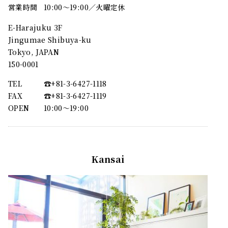
営業時間
10:00～19:00／火曜定休
E-Harajuku 3F
Jingumae Shibuya-ku
Tokyo, JAPAN
150-0001
TEL
☎︎+81-3-6427-1118
FAX
☎︎+81-3-6427-1119
OPEN
10:00〜19:00
Kansai