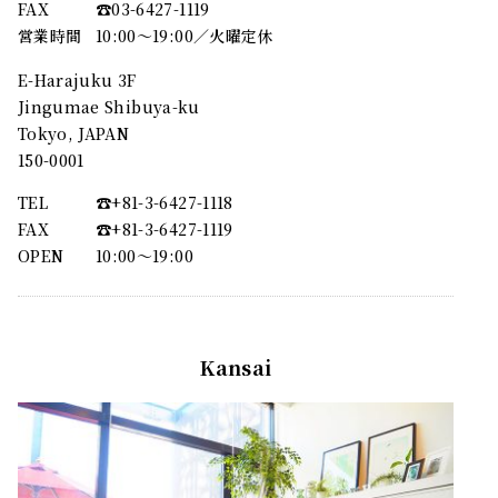
FAX
☎︎03-6427-1119
営業時間
10:00～19:00／火曜定休
E-Harajuku 3F
Jingumae Shibuya-ku
Tokyo, JAPAN
150-0001
TEL
☎︎+81-3-6427-1118
FAX
☎︎+81-3-6427-1119
OPEN
10:00〜19:00
Kansai