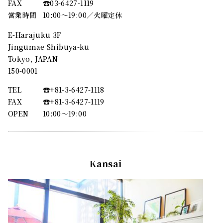
FAX
☎︎03-6427-1119
営業時間
10:00～19:00／火曜定休
E-Harajuku 3F
Jingumae Shibuya-ku
Tokyo, JAPAN
150-0001
TEL
☎︎+81-3-6427-1118
FAX
☎︎+81-3-6427-1119
OPEN
10:00〜19:00
Kansai