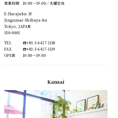
営業時間
10:00～19:00／火曜定休
E-Harajuku 3F
Jingumae Shibuya-ku
Tokyo, JAPAN
150-0001
TEL
☎︎+81-3-6427-1118
FAX
☎︎+81-3-6427-1119
OPEN
10:00〜19:00
Kansai