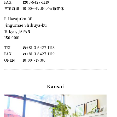
FAX
☎︎03-6427-1119
営業時間
10:00～19:00／火曜定休
E-Harajuku 3F
Jingumae Shibuya-ku
Tokyo, JAPAN
150-0001
TEL
☎︎+81-3-6427-1118
FAX
☎︎+81-3-6427-1119
OPEN
10:00〜19:00
Kansai