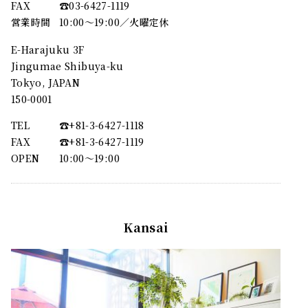
FAX
☎︎03-6427-1119
営業時間
10:00～19:00／火曜定休
E-Harajuku 3F
Jingumae Shibuya-ku
Tokyo, JAPAN
150-0001
TEL
☎︎+81-3-6427-1118
FAX
☎︎+81-3-6427-1119
OPEN
10:00〜19:00
Kansai