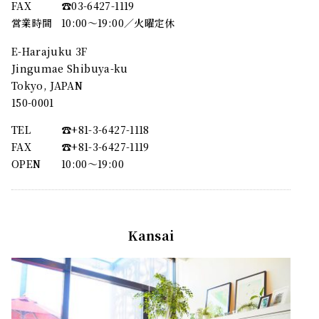
FAX
☎︎03-6427-1119
営業時間
10:00～19:00／火曜定休
E-Harajuku 3F
Jingumae Shibuya-ku
Tokyo, JAPAN
150-0001
TEL
☎︎+81-3-6427-1118
FAX
☎︎+81-3-6427-1119
OPEN
10:00〜19:00
Kansai