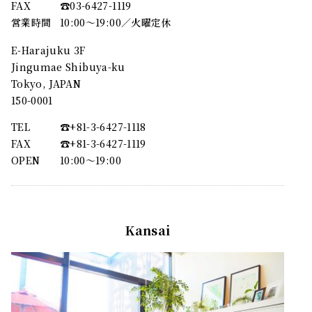
FAX
☎︎03-6427-1119
営業時間
10:00～19:00／火曜定休
E-Harajuku 3F
Jingumae Shibuya-ku
Tokyo, JAPAN
150-0001
TEL
☎︎+81-3-6427-1118
FAX
☎︎+81-3-6427-1119
OPEN
10:00〜19:00
Kansai