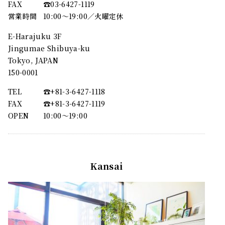
FAX
☎︎03-6427-1119
営業時間
10:00～19:00／火曜定休
E-Harajuku 3F
Jingumae Shibuya-ku
Tokyo, JAPAN
150-0001
TEL
☎︎+81-3-6427-1118
FAX
☎︎+81-3-6427-1119
OPEN
10:00〜19:00
Kansai