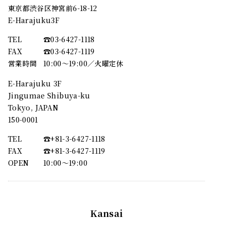
東京都渋谷区神宮前6-18-12
E-Harajuku3F
TEL
☎︎03-6427-1118
FAX
☎︎03-6427-1119
営業時間
10:00～19:00／火曜定休
E-Harajuku 3F
Jingumae Shibuya-ku
Tokyo, JAPAN
150-0001
TEL
☎︎+81-3-6427-1118
FAX
☎︎+81-3-6427-1119
OPEN
10:00〜19:00
Kansai