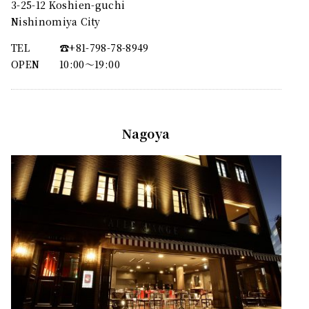
3-25-12 Koshien-guchi
Nishinomiya City
TEL
☎︎+81-798-78-8949
OPEN
10:00〜19:00
Nagoya