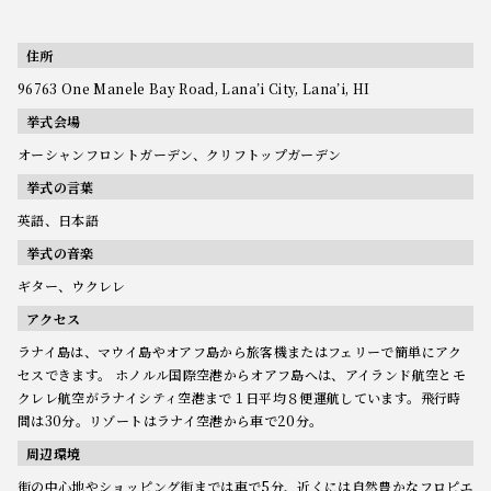
住所
96763 One Manele Bay Road, Lana’i City, Lana’i, HI
挙式会場
オーシャンフロントガーデン、クリフトップガーデン
挙式の言葉
英語、日本語
挙式の音楽
ギター、ウクレレ
アクセス
ラナイ島は、マウイ島やオアフ島から旅客機またはフェリーで簡単にアク
セスできます。 ホノルル国際空港からオアフ島へは、アイランド航空とモ
クレレ航空がラナイシティ空港まで１日平均８便運航しています。飛行時
間は30分。リゾートはラナイ空港から車で20分。
周辺環境
街の中心地やショッピング街までは車で5分、近くには自然豊かなフロピエ