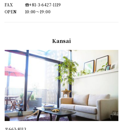
FAX
☎︎+81-3-6427-1119
OPEN
10:00〜19:00
Kansai
〒663-8113